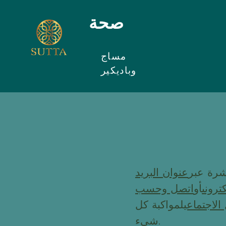
صحة
مساج
وباديكير
شرة عبر
عنوان البريد
كترونى
أو
اتصل وحسب
لاجتماعي
لمواكبة كل
شيء.