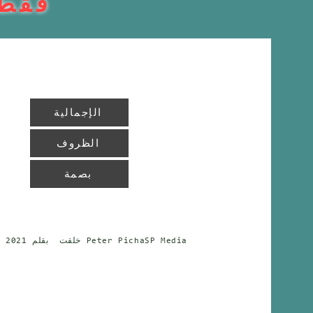
فقط 
الإجمالية
الظروف
بصمة
بقلم Peter PichaSP Media
خلقت
© 2021
-