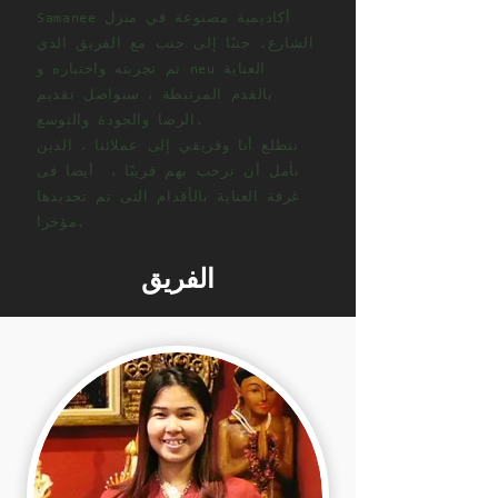
أكاديمية مصنوعة في منزل
Samanee
الشارع. جنبًا إلى جنب مع الفريق الذي
العناية
تم تجربته واختباره و neu
بالقدم المرتبطة ، سنواصل تقديم
والتوسع.
الرضا والجودة
نتطلع أنا وفريقي إلى عملائنا ، الذين
نأمل أن نرحب بهم قريبًا ،
أيضا فى
غرفة العناية بالأقدام التى تم تجديدها
مؤخرا.
الفريق