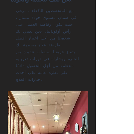
مع المتخصصين الأكفاء ، نرغب
في ضمان مستوى جودة ممتاز ،
حيث تكون رفاهية العميل على
رأس أولوياتنا. نحن نعتني بك
شخصيًا من أجل اختيار أفضل
طريقة علاج مصممة لك.
يتميز فريقنا بسنوات عديدة من
الخبرة ويشارك في دورات تدريبية
منتظمة من أجل الحصول دائمًا
على نظرة عامة على أحدث
خيارات العلاج.