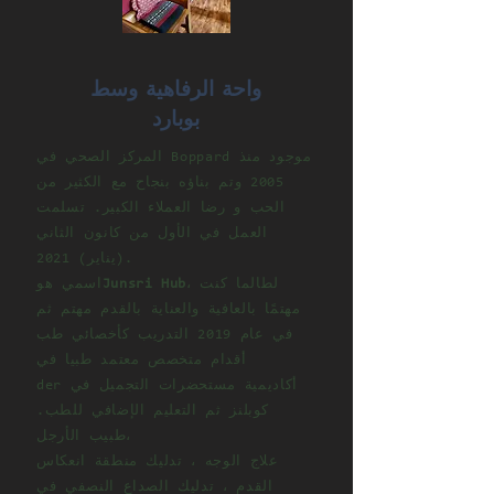
واحة الرفاهية وسط
بوبارد
المركز الصحي في Boppard موجود منذ
2005 وتم بناؤه بنجاح مع الكثير من
الحب و
رضا العملاء الكبير. تسلمت
العمل في الأول من كانون الثاني
(يناير) 2021.
، لطالما كنت
Junsri Hub
اسمي هو
مهتمًا بالعافية والعناية بالقدم
مهتم ثم
في عام 2019 التدريب كأخصائي طب
أقدام متخصص معتمد طبيا في
أكاديمية مستحضرات التجميل في
der
كوبلنز ثم التعليم الإضافي للطب.
طبيب الأرجل،
علاج الوجه ، تدليك منطقة انعكاس
القدم ، تدليك الصداع النصفي في