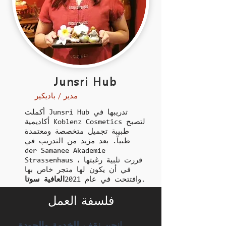
Junsri Hub
مدير / باديكير
أكملت Junsri Hub تدريبها في
أكاديمية Koblenz Cosmetics لتصبح
طبيبة تجميل متخصصة ومعتمدة
طبياً. بعد مزيد من التدريب في
der
Samanee Akademie
Strassenhaus ، قررت تلبية رغبتها
في أن يكون لها متجر خاص بها
.
وافتتحت في عام 2021
العافية سوتا
فلسفة العمل
نحن نقف للخدمة والجودة!