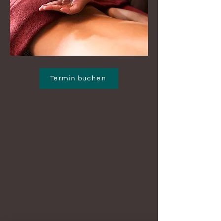
Termin buchen